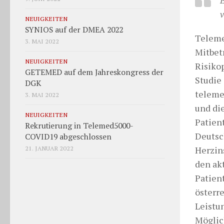
v
NEUIGKEITEN
SYNIOS auf der DMEA 2022
Teleme
3. MAI 2022
Mitbet
NEUIGKEITEN
Risikop
GETEMED auf dem Jahreskongress der
Studie
DGK
teleme
3. MAI 2022
und di
NEUIGKEITEN
Patien
Rekrutierung in Telemed5000-
Deutsc
COVID19 abgeschlossen
21. JANUAR 2022
Herzin
den ak
Patien
österr
Leistu
Möglic