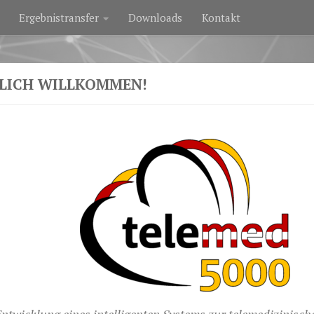
Ergebnistransfer
Downloads
Kontakt
LICH WILLKOMMEN!
ntwicklung eines intelligenten Systems zur telemedizinisc