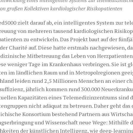
on großen Kollektiven kardiologischer Risikopatienten
d5000 zielt darauf ab, ein intelligentes System zur t
reuung von mehreren tausend kardiologischen Risikop
atienten zu entwickeln. Das Projekt baut auf der fünfj
 der
Charité
auf. Diese hatte erstmals nachgewiesen, da
dizinische Mitbetreuung das Leben von Herzpatienten
ese weniger Tage im Krankenhaus verbringen. Sie ist g
ten im ländlichen Raum und in Metropolregionen geeig
hland leiden rund 2,5 Millionen Menschen an einer c
suffizienz, jährlich kommen rund 300.000 Neuerkranku
tuellen Kapazitäten eines Telemedizinzentrums sind 
tengruppen nicht adäquat zu betreuen. Daher geht das 
eichische Konsortium bestehend Partnern aus Wirtscha
ngserbringung und Wissenschaft neue Wege: Mithilfe d
hkeiten der künstlichen Intelligenz, wie deep-learni