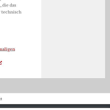
 die das
 technisch
maligen
kt