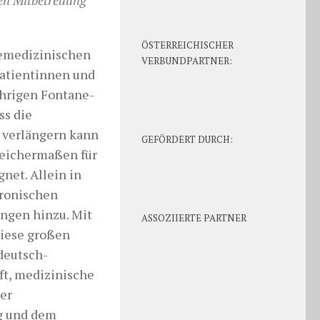
ÖSTERREICHISCHER
elemedizinischen
VERBUNDPARTNER:
atientinnen und
ährigen Fontane-
ss die
 verlängern kann
GEFÖRDERT DURCH:
leichermaßen für
net. Allein in
hronischen
ngen hinzu. Mit
ASSOZIIERTE PARTNER
diese großen
deutsch-
ft, medizinische
er
ng und dem