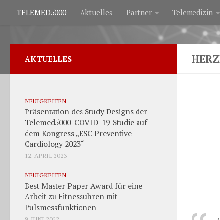
TELEMED5000
Aktuelles
Partner
Telemedizin
Zum Inhalt springen
HERZ
AKTUELLES
NEUIGKEITEN
Präsentation des Study Designs der
Telemed5000-COVID-19-Studie auf
dem Kongress „ESC Preventive
Cardiology 2023“
12. APRIL 2023
NEUIGKEITEN
Best Master Paper Award für eine
Arbeit zu Fitnessuhren mit
Pulsmessfunktionen
E
9. JUNI 2022