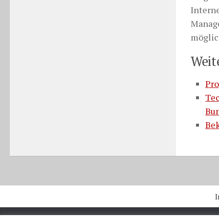
Intern
Manage
möglic
Weit
Pro
Tec
Bun
Bek
I