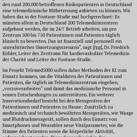
den rund 200.000 betroffenen Risikopatienten in Deutschland
eine telemedizinische Mitbetreuung anbieten zu können. Wir
haben das in der Fontane-Studie mal hochgerechnet: Es
müssten allein in Deutschland 200 Telemedizinzentren
aufgebaut werden, die im 24/7 Betrieb arbeiten, um pro
Zentrum 500 bis 750 Patientinnen und Patienten täglich
klinisch zu bewerten. Das ist finanziell und personell ein
unrealistisches Umsetzungsszenario“, sagt
Prof.
Dr. Friedrich
Köhler, Leiter des Zentrums für kardiovaskuläre Telemedizin
der Charité und Leiter der Fontane-Studie.
Im Projekt Telemed5000 sollen daher Methoden der KI zum
Einsatz kommen, um die Vitaldaten der Patientinnen und
Patienten, die täglich im Telemedizinzentrum eingehen,
„vorzuverarbeiten“ und damit das medizinische Personal in
seinen Entscheidungen zu unterstützen. Ein weiterer
Innovationsbedarf besteht bei den Messgeräten der
Patientinnen und Patienten zu Hause: Zusätzlich zu
medizinisch und technisch bewährten Messgeräten, wie Waage
und Blutdruckmessgerät, sollen durch den Einsatz von
Smartphones und Wearables neue Vitalparameter, wie die
Stimme des Patienten sowie die körperliche Aktivität,