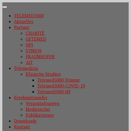
Zum
Inhalt
TELEMED5000
springen
Aktuelles
Partner
CHARITÉ
GETEMED
HPI
SYNIOS
FRAUNHOFER
AIT
Telemedizin
Klinische Studien
Telemed5000-Stimme
Telemed5000-COVID-19
Telemed5000-HF
Ergebnistransfer
Veranstaltungen
Medienecho
Publikationen
Downloads
Kontakt