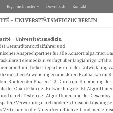
Ergebnistransfer
Downloads
Kontakt
ITÉ – UNIVERSITÄTSMEDIZIN BERLIN
arité – Universitätsmedizin
ist Gesamtkonsortialführer und
nischer Ansprechpartner für alle Konsortialpartner. Da
vaskuläre Telemedizin verfügt über langjährige Erfahr
enarbeit mit Industriepartnern in der Entwicklung v
dizinischen Anwendungen und deren Evaluation im 
chen Studien der Phasen 1-3. Durch die Einbindung de
als der Charité bei der Entwicklung der KI-Algorithmen
 und durch Testen der Algorithmen und des Gesamtsy
e spätere Verwertung durch andere klinische Leistungse
s Vertrauen in die Nutzerfreundlichkeit und medizinis