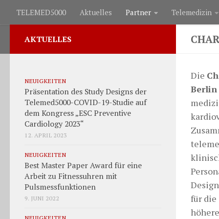
TELEMED5000
Aktuelles
Partner
Telemedizin
Zum Inhalt springen
CHAR
AKTUELLES
Die
Ch
NEUIGKEITEN
Berlin
Präsentation des Study Designs der
medizi
Telemed5000-COVID-19-Studie auf
dem Kongress „ESC Preventive
kardio
Cardiology 2023“
Zusamm
12. APRIL 2023
teleme
NEUIGKEITEN
klinis
Best Master Paper Award für eine
Person
Arbeit zu Fitnessuhren mit
Design
Pulsmessfunktionen
für di
9. JUNI 2022
höhere
NEUIGKEITEN