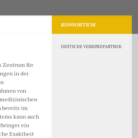
KONSORTIUM
DEUTSCHE VERBUNDPARTNER:
s Zentrum für
ungen in der
on
Rahmen von
s medizinischen
 bereits im
stems kann auch
rbringer ein
che Exaktheit